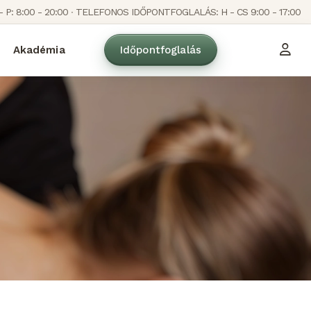
- P: 8:00 - 20:00 ∙ TELEFONOS IDŐPONTFOGLALÁS: H - CS 9:00 - 17:00
Akadémia
Időpontfoglalás