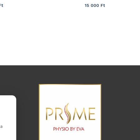
Ft
15 000
Ft
 a