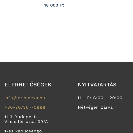
18 000
Ft
ELÉRHETŐSÉGEK
NYITVATARTÁS
info@primeeva.hu
H - P: 8:00 - 20:00
+36-70/367-0888
Hétvégén zárva
1113 Budapest.
Vincellér utca 39/A
1-es kapucsengő