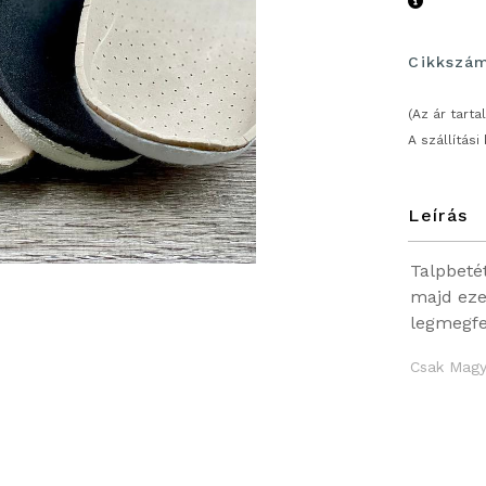
Cikkszá
(Az ár tart
A szállítási
Leírás
Talpbeté
majd eze
legmegfe
Csak Magya