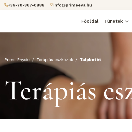
+36-70-367-0888
info@primeeva.hu
Főoldal
Tünetek
Prime Physio
Terápiás eszközök
Talpbetét
Terápiás es