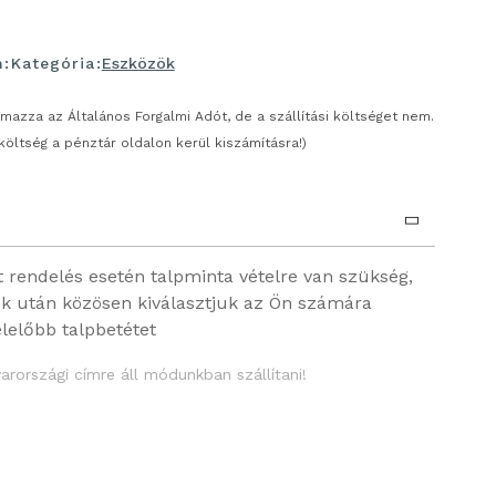
m:
Kategória:
Eszközök
almazza az Általános Forgalmi Adót, de a szállítási költséget nem.
 költség a pénztár oldalon kerül kiszámításra!)
t rendelés esetén talpminta vételre van szükség,
k után közösen kiválasztjuk az Ön számára
lelőbb talpbetétet
rországi címre áll módunkban szállítani!