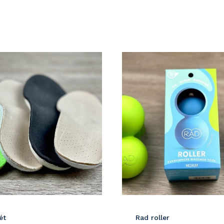
Részletek
ét
Rad roller