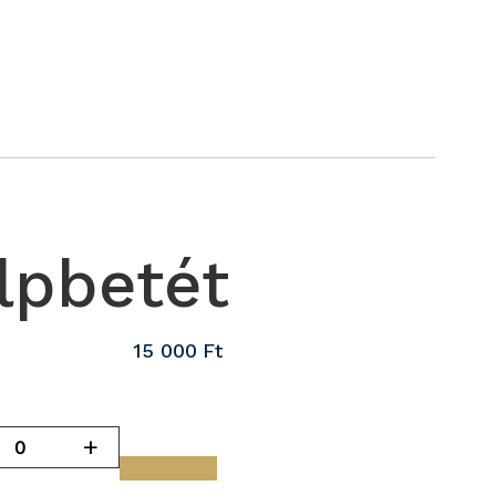
lpbetét
15 000
Ft
+