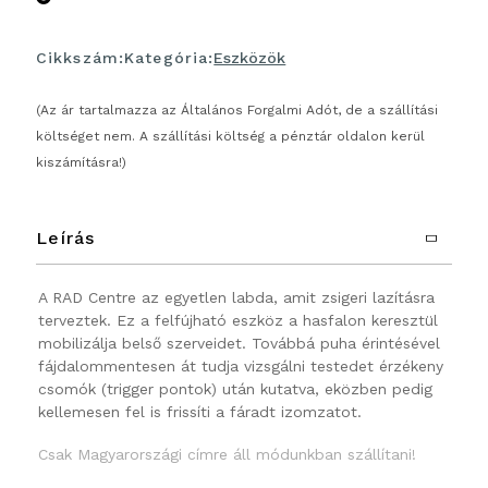
Cikkszám:
Kategória:
Eszközök
(Az ár tartalmazza az Általános Forgalmi Adót, de a szállítási
költséget nem. A szállítási költség a pénztár oldalon kerül
kiszámításra!)
Leírás
A RAD Centre az egyetlen labda, amit zsigeri lazításra
terveztek. Ez a felfújható eszköz a hasfalon keresztül
mobilizálja belső szerveidet. Továbbá puha érintésével
fájdalommentesen át tudja vizsgálni testedet érzékeny
csomók (trigger pontok) után kutatva, eközben pedig
kellemesen fel is frissíti a fáradt izomzatot.
Csak Magyarországi címre áll módunkban szállítani!