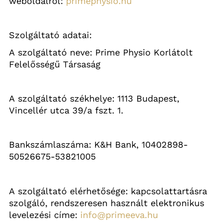
weboldalról: 
primephysio.hu
Szolgáltató adatai:
A szolgáltató neve: 
Prime
Physio
 Korlátolt 
Felelősségű Társaság
A szolgáltató székhelye: 1113 Budapest, 
Vincellér utca 39/a fszt. 1.   
Bankszámlaszáma: K&H Bank, 10402898-
50526675-53821005
A szolgáltató elérhetősége: kapcsolattartásra 
szolgáló, rendszeresen használt elektronikus 
levelezési címe: 
info@primeeva.hu