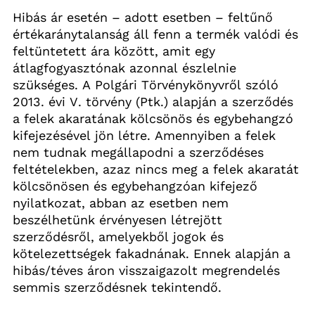
Hibás ár esetén – adott esetben – feltűnő 
értékaránytalanság áll fenn a termék valódi és 
feltüntetett ára között, amit egy 
átlagfogyasztónak azonnal észlelnie 
szükséges. A Polgári Törvénykönyvről szóló 
2013. évi V. törvény (Ptk.) alapján a szerződés 
a felek akaratának kölcsönös és egybehangzó 
kifejezésével jön létre. Amennyiben a felek 
nem tudnak megállapodni a szerződéses 
feltételekben, azaz nincs meg a felek akaratát 
kölcsönösen és egybehangzóan kifejező 
nyilatkozat, abban az esetben nem 
beszélhetünk érvényesen létrejött 
szerződésről, amelyekből jogok és 
kötelezettségek fakadnának. Ennek alapján a 
hibás/téves áron visszaigazolt megrendelés 
semmis szerződésnek tekintendő.