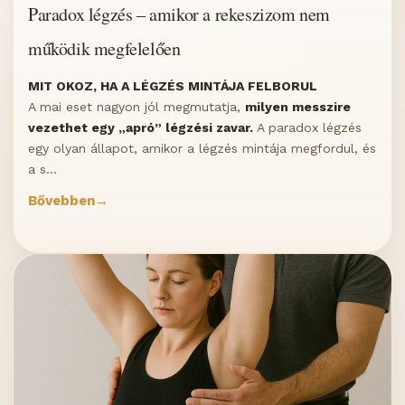
Paradox légzés – amikor a rekeszizom nem
működik megfelelően
MIT OKOZ, HA A LÉGZÉS MINTÁJA FELBORUL
A mai eset nagyon jól megmutatja,
milyen messzire
vezethet egy „apró” légzési zavar.
A paradox légzés
egy olyan állapot, amikor a légzés mintája megfordul, és
a s...
Bővebben