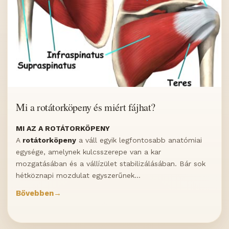
Mi a rotátorköpeny és miért fájhat?
MI AZ A ROTÁTORKÖPENY
A
rotátorköpeny
a váll egyik legfontosabb anatómiai
egysége, amelynek kulcsszerepe van a kar
mozgatásában és a vállízület stabilizálásában. Bár sok
hétköznapi mozdulat egyszerűnek...
Bővebben