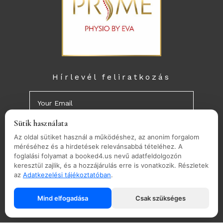
Hírlevél feliratkozás
Sütik használata
ELÉRHETŐSÉGEK
Az oldal sütiket használ a működéshez, az anonim forgalom
méréséhez és a hirdetések relevánsabbá tételéhez. A
info@primeeva.hu
foglalási folyamat a booked4.us nevű adatfeldolgozón
keresztül zajlik, és a hozzájárulás erre is vonatkozik. Részletek
+36-70/367-0888
az
Adatkezelési tájékoztatóban
.
1113 Budapest. Vincellér utca 39/A
1-es kapucsengő
Mind elfogadása
Csak szükséges