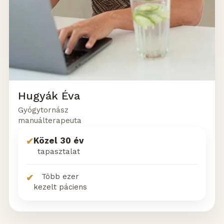
Hugyák Éva
Gyógytornász
manuálterapeuta
Közel 30 év
✔
tapasztalat
Több ezer
✔
kezelt páciens