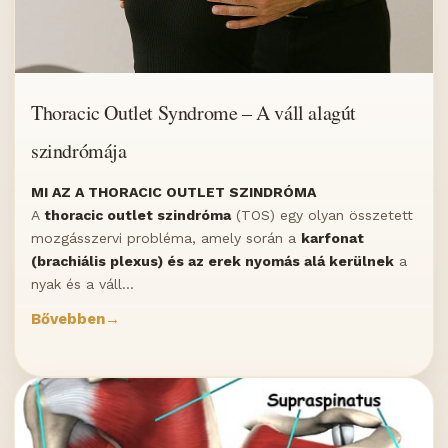
Thoracic Outlet Syndrome – A váll alagút
szindrómája
MI AZ A THORACIC OUTLET SZINDRÓMA
A
thoracic outlet szindróma
(TOS) egy olyan összetett
mozgásszervi probléma, amely során a
karfonat
(brachiális plexus) és az erek nyomás alá kerülnek
a
nyak és a váll...
Bővebben