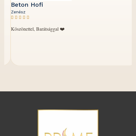
Beton Hofi
C
Zenész
S
Köszönettel, Barátsággal ❤️
T