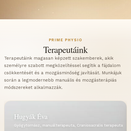
PRIME PHYSIO
Terapeutáink
Terapeutáink magasan képzett szakemberek, akik
személyre szabott megközelítéssel segítik a fájdalom
csökkentését és a mozgásminőség javítását. Munkájuk
során a legmodernebb manuális és mozgásterápiás
módszereket alkalmazzák.
Hugyák Éva
Gyógytornász, manuálterapeuta, Craniosacralis terapeuta