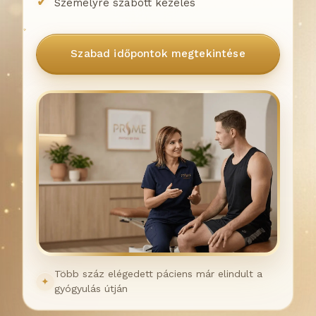
Személyre szabott kezelés
Szabad időpontok megtekintése
Több száz elégedett páciens már elindult a
✦
gyógyulás útján