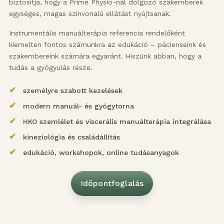
biztosítja, hogy a Prime Physio-nál dolgozó szakemberek
egységes, magas színvonalú ellátást nyújtsanak.
Instrumentális manuálterápia referencia rendelőként
kiemelten fontos számunkra az edukáció – pácienseink és
szakembereink számára egyaránt. Hiszünk abban, hogy a
tudás a gyógyulás része.
személyre szabott kezelések
modern manuál- és gyógytorna
HKO szemlélet és viscerális manuálterápia integrálása
kineziológia és családállítás
edukáció, workshopok, online tudásanyagok
Időpontfoglalás