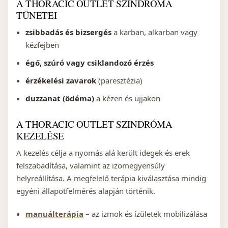
A THORACIC OUTLET SZINDRÓMA
TÜNETEI
zsibbadás és bizsergés
a karban, alkarban vagy
kézfejben
égő, szúró vagy csiklandozó érzés
érzékelési zavarok
(paresztézia)
duzzanat (ödéma)
a kézen és ujjakon
A THORACIC OUTLET SZINDRÓMA
KEZELÉSE
A kezelés célja a nyomás alá került idegek és erek
felszabadítása, valamint az izomegyensúly
helyreállítása. A megfelelő terápia kiválasztása mindig
egyéni állapotfelmérés alapján történik.
manuálterápia
– az izmok és ízületek mobilizálása