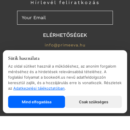
Hírlevél feliratkozás
ELÉRHETŐSÉGEK
info@primeeva.hu
+36-70/367-0888
Sütik használata
1113 Budapest. Vincellér utca 39/A
Az oldal sütiket használ a működéshez, az anonim forgalom
méréséhez és a hirdetések relevánsabbá tételéhez. A
1-es kapucsengő
foglalási folyamat a booked4.us nevű adatfeldolgozón
keresztül zajlik, és a hozzájárulás erre is vonatkozik. Részletek
az
Adatkezelési tájékoztatóban
.
NYITVATARTÁS
H - P: 8:00 - 20:00
Mind elfogadása
Csak szükséges
Hétvégén zárva
© 2026 PRIME PHYSIO by EVA. Designed by Mongouse