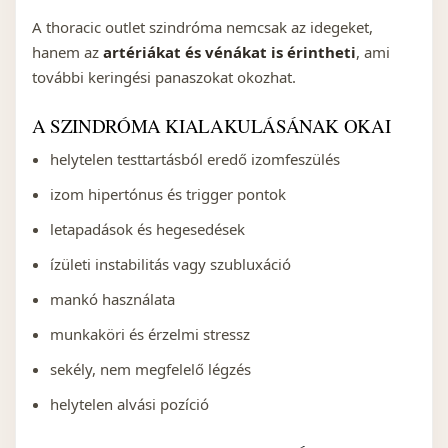
A thoracic outlet szindróma nemcsak az idegeket,
hanem az
artériákat és vénákat is érintheti
, ami
további keringési panaszokat okozhat.
A SZINDRÓMA KIALAKULÁSÁNAK OKAI
helytelen testtartásból eredő izomfeszülés
izom hipertónus és trigger pontok
letapadások és hegesedések
ízületi instabilitás vagy szubluxáció
mankó használata
munkaköri és érzelmi stressz
sekély, nem megfelelő légzés
helytelen alvási pozíció