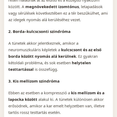
résen haladnak át az elülső és a középső nyakizom
között. A
megnövekedett izomtónus
, letapadások
vagy sérülések következtében ez a tér beszűkülhet, ami
az idegek nyomás alá kerüléséhez vezet.
2. Borda–kulcscsonti szindróma
A tünetek akkor jelentkeznek, amikor a
neuromuszkuláris képletek a
kulcscsont és az első
borda között nyomás alá kerülnek
. Ez gyakran
kétoldali probléma, és sok esetben
helytelen
testtartással
is összefügg.
3. Kis mellizom szindróma
Ebben az esetben a kompresszió a
kis mellizom és a
lapocka között
alakul ki. A tünetek különösen akkor
erősödnek, amikor a kar emelt helyzetben van, illetve
tartós rossz testtartás esetén.