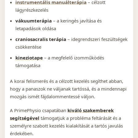
instrumentális manuálterápia
– célzott
lágyrészkezelés
vákuumterápia
– a keringés javítása és
letapadások oldása
craniosacralis terápia
– idegrendszeri feszültségek
csökkentése
kineziotape
– a megfelelő izomműködés
támogatása
A korai felismerés és a célzott kezelés segíthet abban,
hogy a panaszok ne váljanak tartóssá, és a mindennapi
mozgás ismét fájdalommentessé váljon.
A PrimePhysio csapatában
kiváló szakemberek
segítségével
támogatjuk a probléma feltárását és a
személyre szabott kezelés kialakítását a tartós javulás
érdekében.