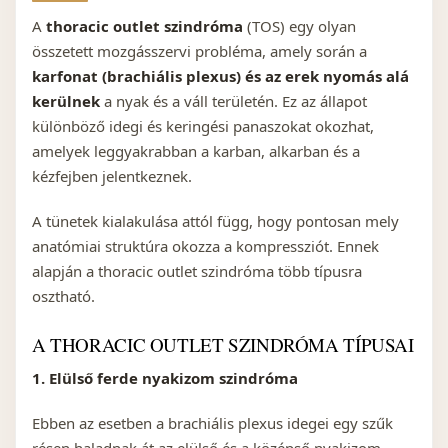
A
thoracic outlet szindróma
(TOS) egy olyan
összetett mozgásszervi probléma, amely során a
karfonat (brachiális plexus) és az erek nyomás alá
kerülnek
a nyak és a váll területén. Ez az állapot
különböző idegi és keringési panaszokat okozhat,
amelyek leggyakrabban a karban, alkarban és a
kézfejben jelentkeznek.
A tünetek kialakulása attól függ, hogy pontosan mely
anatómiai struktúra okozza a kompressziót. Ennek
alapján a thoracic outlet szindróma több típusra
osztható.
A THORACIC OUTLET SZINDRÓMA TÍPUSAI
1. Elülső ferde nyakizom szindróma
Ebben az esetben a brachiális plexus idegei egy szűk