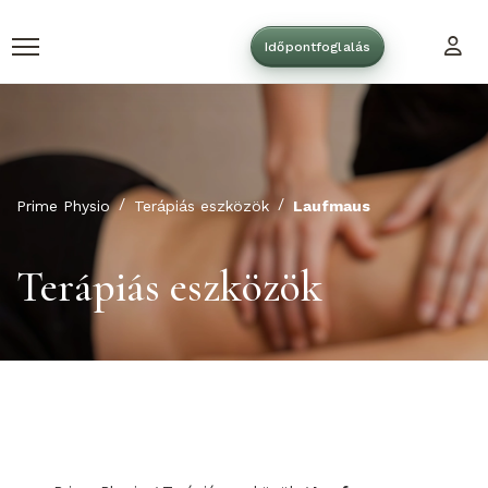
Időpontfoglalás
Prime Physio
Terápiás eszközök
Laufmaus
Terápiás eszközök