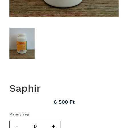
Saphir
6 500
Ft
Mennyiség
-
+