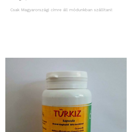
Csak Magyarországi címre áll módunkban szállítani!
Részletek