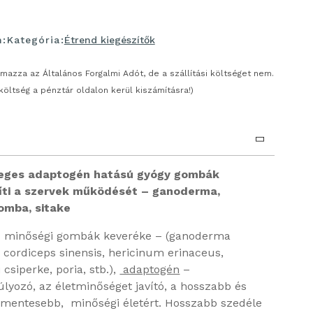
m:
Kategória:
Étrend kiegészítők
almazza az Általános Forgalmi Adót, de a szállítási költséget nem.
 költség a pénztár oldalon kerül kiszámításra!)
leges adaptogén hatású gyógy gombák
líti a szervek működését – ganoderma,
omba, sitake
b minőségi gombák keveréke – (ganoderma
 cordiceps sinensis, hericinum erinaceus,
 csiperke, poria, stb.),
adaptogén
–
úlyozó, az életminőséget javító, a hosszabb és
mentesebb, minőségi életért. Hosszabb szedéle