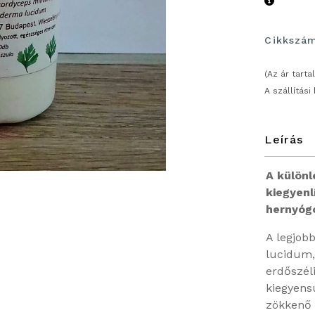
Cikkszá
(Az ár tart
A szállítási
Leírás
A külön
kiegyen
hernyóg
A legjob
lucidum,
erdőszéli
kiegyens
zökkenő 