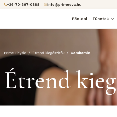
+36-70-367-0888
info@primeeva.hu
Főoldal
Tünetek
Prime Physio
Étrend kiegészítők
Gombamix
Étrend kieg