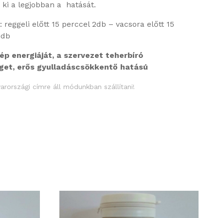
i ki a legjobban a hatását.
e
: reggeli előtt 15 perccel 2db – vacsora előtt 15
2db
lép energiáját, a szervezet teherbíró
get, erős gyulladáscsökkentő hatású
rországi címre áll módunkban szállítani!
Részletek