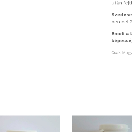
után fejt
Szedés
perccel 
Emeli a 
képessé
Csak Magya
Részletek