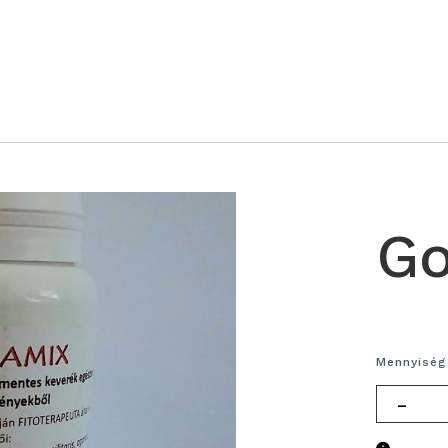
G
Mennyiség
-