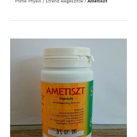
Prime Physio
Étrend kiegészítők
Ametiszt