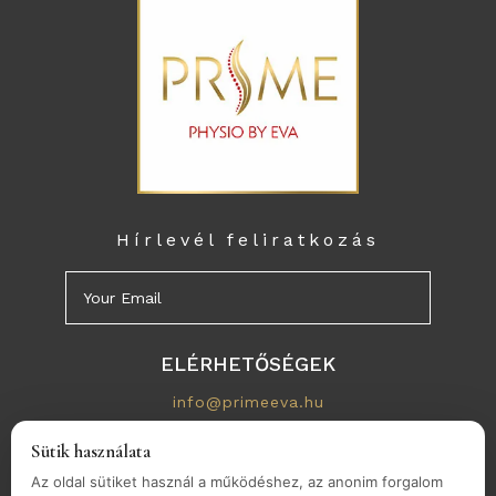
Hírlevél feliratkozás
ELÉRHETŐSÉGEK
info@primeeva.hu
+36-70/367-0888
Sütik használata
1113 Budapest. Vincellér utca 39/A
Az oldal sütiket használ a működéshez, az anonim forgalom