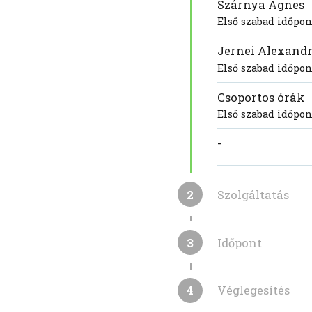
Szárnya Ágnes
Első szabad időpon
Jernei Alexand
Első szabad időpon
Csoportos órák
Első szabad időpon
-
2
Szolgáltatás
3
Időpont
4
Véglegesítés